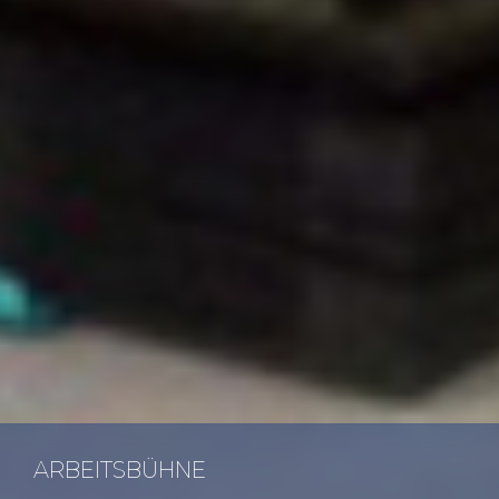
AR­BEITS­BÜH­NE