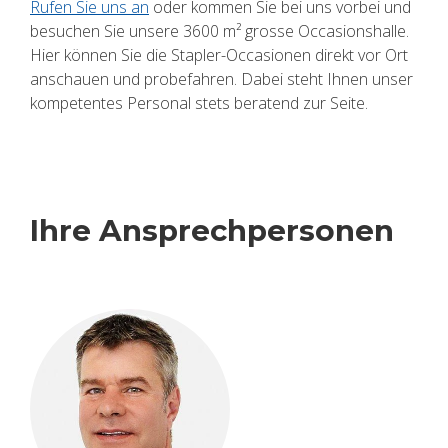
Rufen Sie uns an
oder kom­men Sie bei uns vor­bei und
be­su­chen Sie un­se­re 3600 m² gros­se Oc­ca­si­ons­hal­le.
Hier kön­nen Sie die Stap­ler-Oc­ca­sio­nen di­rekt vor Ort
an­schau­en und pro­be­fah­ren. Dabei steht Ihnen unser
kom­pe­ten­tes Per­so­nal stets be­ra­tend zur Seite.
Ihre An­sprech­per­so­nen