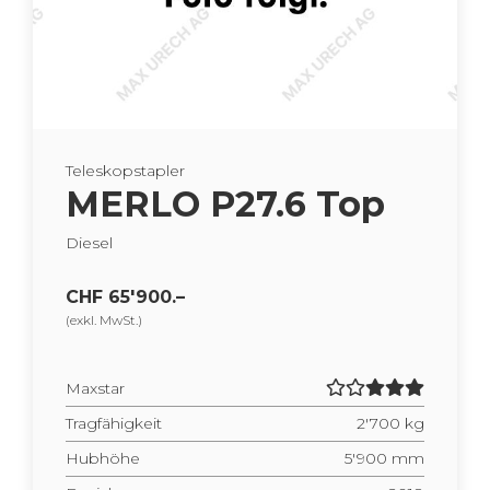
Te­le­skop­stap­ler
MERLO P27.6 Top
Die­sel
CHF 65'900.–
(exkl. MwSt.)
Max­star
Trag­fä­hig­keit
2'700 kg
Hub­hö­he
5'900 mm