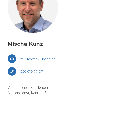
Mischa Kunz
mku@​max-​urech.​ch
056 616 77 07
Ver­kaufs­lei­ter Kun­den­be­ra­ter
Aus­sen­dienst, Kan­ton: ZH