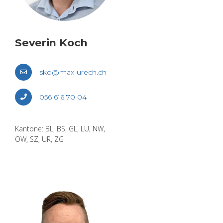
Se­ve­rin Koch
sko@​max-​urech.​ch
056 616 70 04
Kan­to­ne: BL, BS, GL, LU, NW,
OW, SZ, UR, ZG