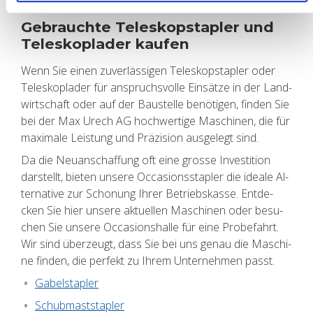
Ge­brauch­te Te­le­skop­stap­ler und
Te­le­skop­la­der kau­fen
Wenn Sie einen zu­ver­läs­si­gen Te­le­skop­stap­ler oder
Te­le­skop­la­der für an­spruchs­vol­le Ein­sät­ze in der Land­
wirt­schaft oder auf der Bau­stel­le be­nö­ti­gen, fin­den Sie
bei der Max Urech AG hoch­wer­ti­ge Ma­schi­nen, die für
ma­xi­ma­le Leis­tung und Prä­zi­si­on aus­ge­legt sind.
Da die Neu­an­schaf­fung oft eine gros­se In­ves­ti­ti­on
dar­stellt, bie­ten un­se­re Oc­ca­si­ons­stap­ler die idea­le Al­
ter­na­ti­ve zur Scho­nung Ihrer Be­triebs­kas­se. Ent­de­
cken Sie hier un­se­re ak­tu­el­len Ma­schi­nen oder be­su­
chen Sie un­se­re Oc­ca­si­ons­hal­le für eine Pro­be­fahrt.
Wir sind über­zeugt, dass Sie bei uns genau die Ma­schi­
ne fin­den, die per­fekt zu Ihrem Un­ter­neh­men passt.
Ga­bel­stap­ler
Schub­mast­stap­ler