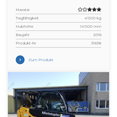
Max­star
Trag­fä­hig­keit
4'000 kg
Hub­hö­he
14'000 mm
Bau­jahr
2016
Pro­dukt-Nr
31638
Zum Pro­dukt