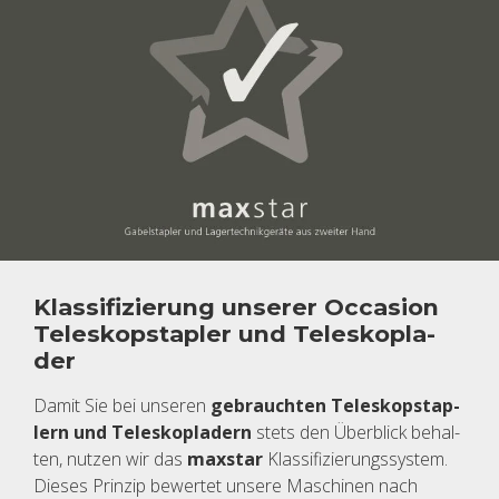
Klas­si­fi­zie­rung un­se­rer Oc­ca­si­on
Te­le­skop­stap­ler und Te­le­skop­la­
der
Damit Sie bei un­se­ren
ge­brauch­ten Te­le­skop­stap­
lern und Te­le­skop­la­dern
stets den Über­blick be­hal­
ten, nut­zen wir das
max­star
Klas­si­fi­zie­rungs­sys­tem.
Die­ses Prin­zip be­wer­tet un­se­re Ma­schi­nen nach