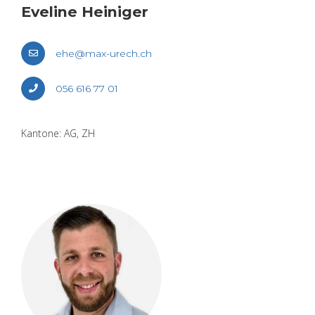
Eve­li­ne Hei­ni­ger
ehe@​max-​urech.​ch
056 616 77 01
Kan­to­ne: AG, ZH