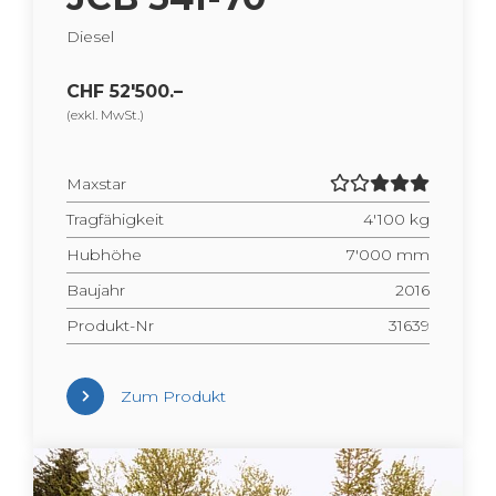
Die­sel
CHF 52'500.–
(exkl. MwSt.)
Max­star
Trag­fä­hig­keit
4'100 kg
Hub­hö­he
7'000 mm
Bau­jahr
2016
Pro­dukt-Nr
31639
Zum Pro­dukt