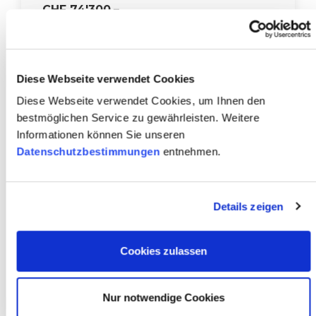
CHF 74'300.–
(exkl. MwSt.)
Max­star
Diese Webseite verwendet Cookies
Trag­fä­hig­keit
3'500 kg
Diese Webseite verwendet Cookies, um Ihnen den
Hub­hö­he
9'500 mm
bestmöglichen Service zu gewährleisten. Weitere
Informationen können Sie unseren
Bau­jahr
2019
Datenschutzbestimmungen
entnehmen.
Pro­dukt-Nr
33821
Zum Pro­dukt
Details zeigen
Sei­ten­num­me­rie­rung
Nächs­te Seite
Letz­te Seite
1
Nächs­te
2
Ende
Cookies zulassen
Nur notwendige Cookies