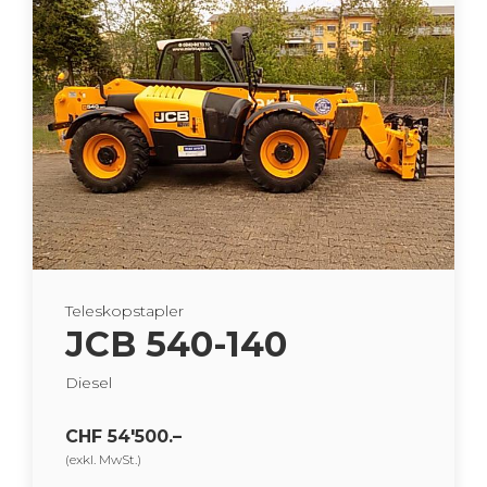
Te­le­skop­stap­ler
JCB 540-140
Die­sel
CHF 54'500.–
(exkl. MwSt.)