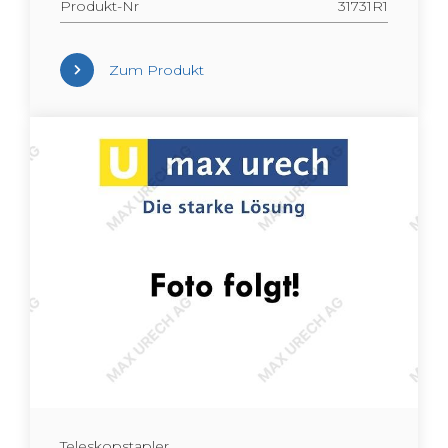
Pro­dukt-Nr
31731R1
Zum Pro­dukt
Te­le­skop­stap­ler