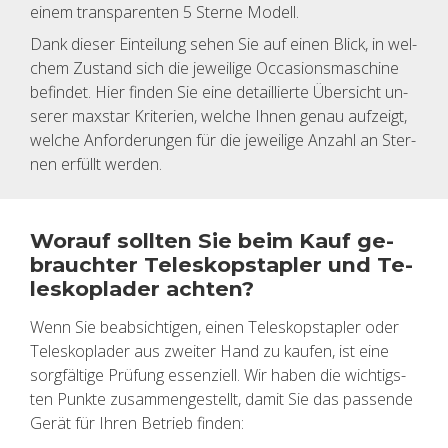
einem trans­pa­ren­ten 5 Ster­ne Mo­dell.
Dank die­ser Ein­tei­lung sehen Sie auf einen Blick, in wel­
chem Zu­stand sich die je­wei­li­ge Oc­ca­si­ons­ma­schi­ne
be­fin­det. Hier fin­den Sie eine de­tail­lier­te Über­sicht un­
se­rer max­star Kri­te­ri­en, wel­che Ihnen genau auf­zeigt,
wel­che An­for­de­run­gen für die je­wei­li­ge An­zahl an Ster­
nen er­füllt wer­den.
Wor­auf soll­ten Sie beim Kauf ge­
brauch­ter Te­le­skop­stap­ler und Te­
le­skop­la­der ach­ten?
Wenn Sie be­ab­sich­ti­gen, einen Te­le­skop­stap­ler oder
Te­le­skop­la­der aus zwei­ter Hand zu kau­fen, ist eine
sorg­fäl­ti­ge Prü­fung es­sen­zi­ell. Wir haben die wich­tigs­
ten Punk­te zu­sam­men­ge­stellt, damit Sie das pas­sen­de
Gerät für Ihren Be­trieb fin­den: