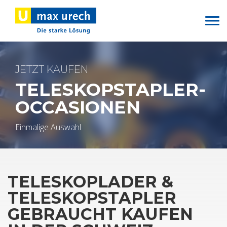
Direkt
zum
Inhalt
JETZT KAU­FEN
TE­LE­SKOP­STAP­LER-
OC­CA­SIO­NEN
Ein­ma­li­ge Aus­wahl
TE­LE­SKOP­LA­DER &
TE­LE­SKOP­STAP­LER
GE­BRAUCHT KAU­FEN