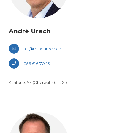
André Urech
au@​max-​urech.​ch
056 616 70 13
Kan­to­ne: VS (Ober­wal­lis), TI, GR