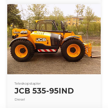
Te­le­skop­stap­ler
JCB 535-95IND
Die­sel