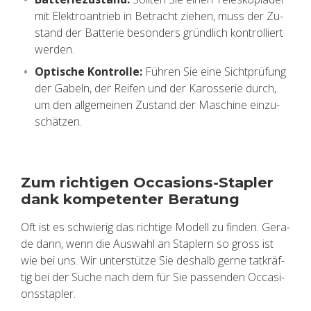
mit Elek­tro­an­trieb in Be­tracht zie­hen, muss der Zu­
stand der Bat­te­rie be­son­ders gründ­lich kon­trol­liert
wer­den.
Op­ti­sche Kon­trol­le:
Füh­ren Sie eine Sicht­prü­fung
der Ga­beln, der Rei­fen und der Ka­ros­se­rie durch,
um den all­ge­mei­nen Zu­stand der Ma­schi­ne ein­zu­
schät­zen.
Zum rich­ti­gen Oc­ca­si­ons-Stap­ler
dank kom­pe­ten­ter Be­ra­tung
Oft ist es schwie­rig das rich­ti­ge Mo­dell zu fin­den. Ge­ra­
de dann, wenn die Aus­wahl an Stap­lern so gross ist
wie bei uns. Wir un­ter­stüt­ze Sie des­halb gerne tat­kräf­
tig bei der Suche nach dem für Sie pas­sen­den Oc­ca­si­
ons­stap­ler.