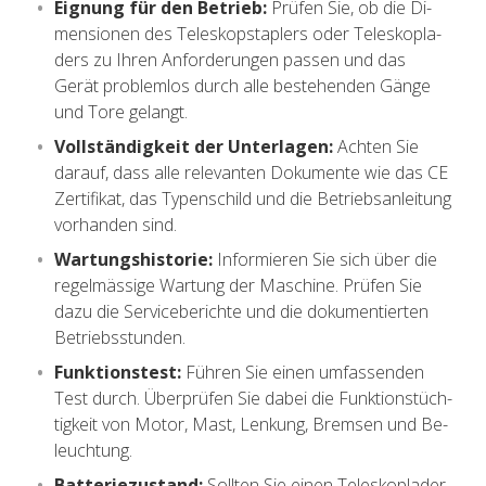
Eig­nung für den Be­trieb:
Prü­fen Sie, ob die Di­
men­sio­nen des Te­le­skop­stap­lers oder Te­le­skop­la­
ders zu Ihren An­for­de­run­gen pas­sen und das
Gerät pro­blem­los durch alle be­stehen­den Gänge
und Tore ge­langt.
Voll­stän­dig­keit der Un­ter­la­gen:
Ach­ten Sie
dar­auf, dass alle re­le­van­ten Do­ku­men­te wie das CE
Zer­ti­fi­kat, das Ty­pen­schild und die Be­triebs­an­lei­tung
vor­han­den sind.
War­tungs­his­to­rie:
In­for­mie­ren Sie sich über die
re­gel­mäs­si­ge War­tung der Ma­schi­ne. Prü­fen Sie
dazu die Ser­vice­be­rich­te und die do­ku­men­tier­ten
Be­triebs­stun­den.
Funk­ti­ons­test:
Füh­ren Sie einen um­fas­sen­den
Test durch. Über­prü­fen Sie dabei die Funk­ti­ons­tüch­
tig­keit von Motor, Mast, Len­kung, Brem­sen und Be­
leuch­tung.
Bat­te­rie­zu­stand:
Soll­ten Sie einen Te­le­skop­la­der