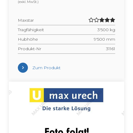
(exkl. MwSt.)
Max­star
Trag­fä­hig­keit
3'500 kg
Hub­hö­he
9'500 mm
Pro­dukt-Nr
31161
Zum Pro­dukt