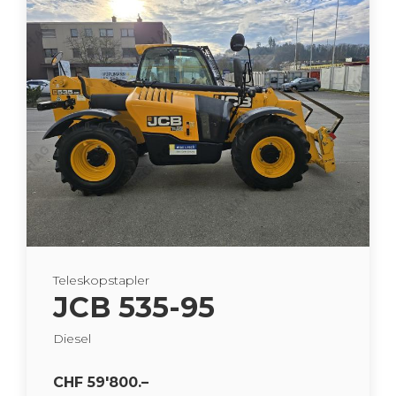
Te­le­skop­stap­ler
JCB 535-95
Die­sel
CHF 59'800.–