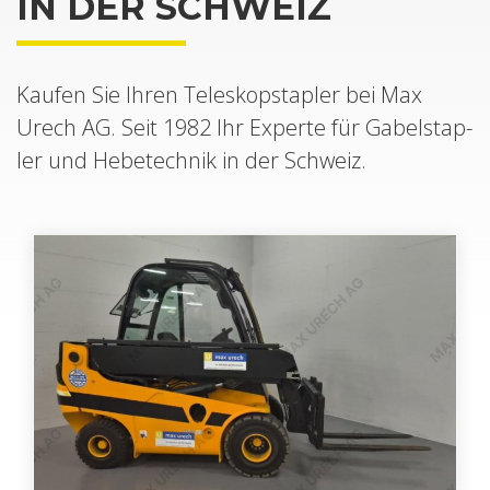
IN DER SCHWEIZ
Kau­fen Sie Ihren Te­le­skop­stap­ler bei Max
Urech AG. Seit 1982 Ihr Ex­per­te für Ga­bel­stap­
ler und He­be­tech­nik in der Schweiz.