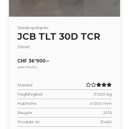
Te­le­skop­stap­ler
JCB TLT 30D TCR
Die­sel
CHF 36'900.–
(exkl. MwSt.)
Max­star
Trag­fä­hig­keit
3'000 kg
Hub­hö­he
4'000 mm
Bau­jahr
2015
Pro­dukt-Nr
31460