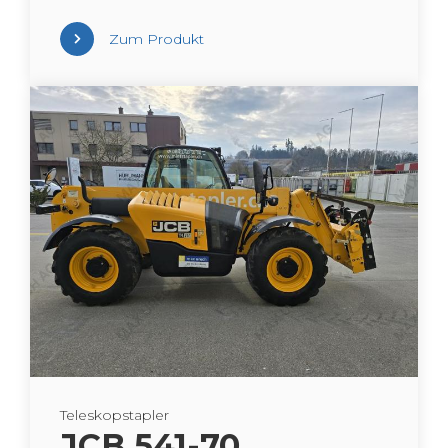
Zum Pro­dukt
Te­le­skop­stap­ler
JCB 541-70