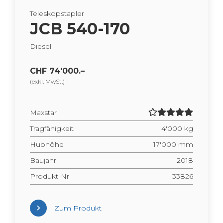
Te­le­skop­stap­ler
JCB 540-170
Die­sel
CHF 74'000.–
(exkl. MwSt.)
Max­star
Trag­fä­hig­keit
4'000 kg
Hub­hö­he
17'000 mm
Bau­jahr
2018
Pro­dukt-Nr
33826
Zum Pro­dukt