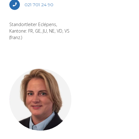
021 701 24 90
Stand­ort­lei­ter Eclé­pens,
Kan­to­ne: FR, GE, JU, NE, VD, VS
(franz.)