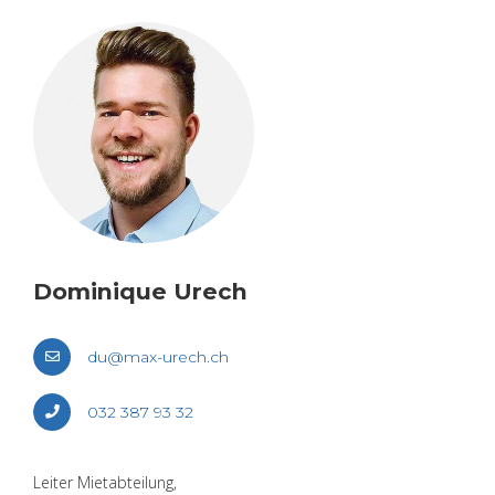
Do­mi­ni­que Urech
du@​max-​urech.​ch
032 387 93 32
Lei­ter Miet­ab­tei­lung,