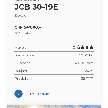
JCB 30-19E
Elek­tro
CHF 54'800.–
(exkl. MwSt.)
Max­star
Trag­fä­hig­keit
3'000 kg
Hub­hö­he
4'000 mm
Bau­jahr
2020
Pro­dukt-Nr
32411R1
Zum Pro­dukt