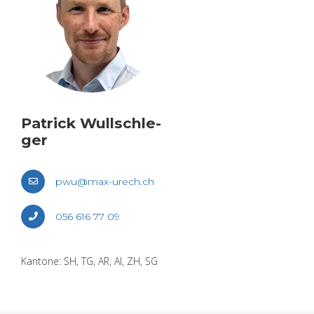
Pa­trick Wull­schle­
ger
pwu@​max-​urech.​ch
056 616 77 09
Kan­to­ne: SH, TG, AR, AI, ZH, SG