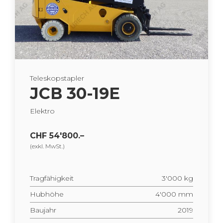
Te­le­skop­stap­ler
JCB 30-19E
Elek­tro
CHF 54'800.–
(exkl. MwSt.)
Trag­fä­hig­keit
3'000 kg
Hub­hö­he
4'000 mm
Bau­jahr
2019