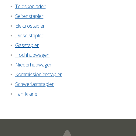
Te­le­skop­la­der
Sei­ten­stap­ler
Elek­tro­stap­ler
Die­sel­stap­ler
Gas­stap­ler
Hoch­hub­wa­gen
Nie­der­hub­wa­gen
Kom­mis­sio­nier­stap­ler
Schwer­last­stap­ler
Fahr­kra­ne