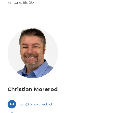
Kan­to­ne: BE, SO
Chris­ti­an Mo­rerod
cm@​max-​urech.​ch