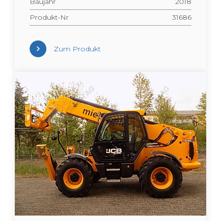
Bau­jahr
2018
Pro­dukt-Nr
31686
Zum Pro­dukt