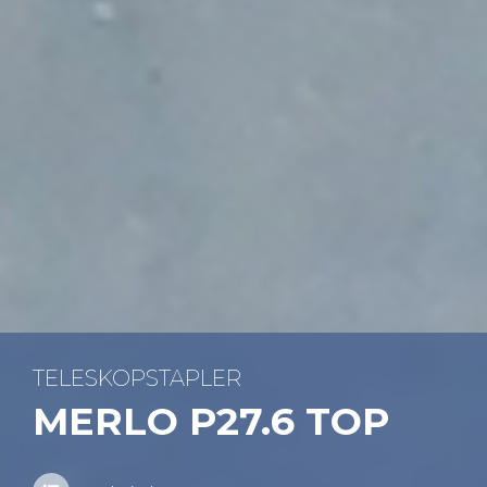
TE­LE­SKOP­STAP­LER
MERLO P27.6 TOP