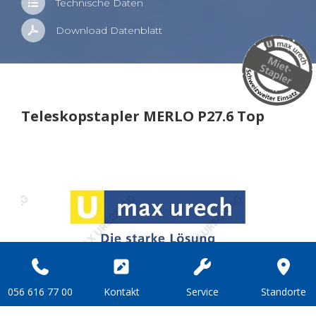
Tech­ni­sche Daten
Down­load Da­ten­blatt
Te­le­skop­stap­ler MERLO P27.6 Top
056 616 77 00
Kon­takt
Ser­vice
Stand­or­te