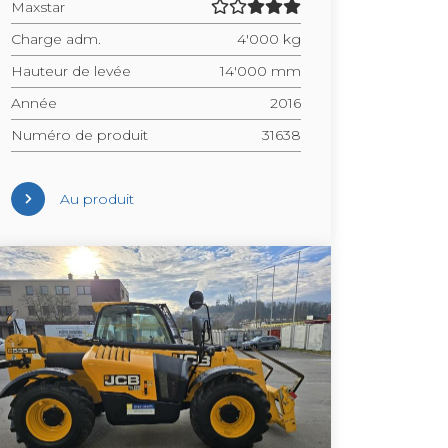
Maxs­tar
Charge adm.
4'000 kg
Hau­teur de levée
14'000 mm
Année
2016
Numéro de pro­duit
31638
Au pro­duit