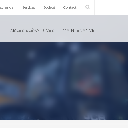
rechange
Ser­vices
Société
Contact
TABLES ÉLÉ­VA­TRICES
MAIN­TE­NANCE