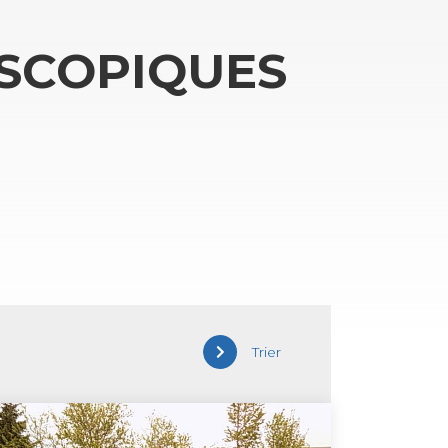
S­CO­PIQUES
Trier