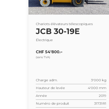
Cha­riots élé­va­teurs téles­co­piques
JCB 30-19E
Élec­trique
CHF 54'800.–
(sans TVA)
Charge adm.
3'000 kg
Hau­teur de levée
4'000 mm
Année
2019
Numéro de pro­duit
31731R1