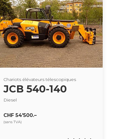
Cha­riots élé­va­teurs téles­co­piques
JCB 540-140
Die­sel
CHF 54'500.–
(sans TVA)