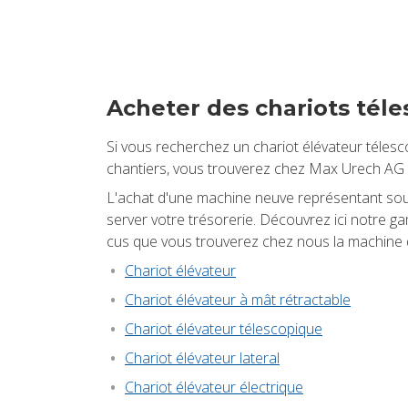
Ache­ter des cha­riots téle
Si vous recher­chez un cha­riot élé­va­teur téles­
chan­tiers, vous trou­ve­rez chez Max Urech AG 
L'achat d'une machine neuve repré­sen­tant sou­vent
ser­ver votre tré­so­re­rie. Décou­vrez ici not
cus que vous trou­ve­rez chez nous la machine qui
Cha­riot élé­va­teur
Cha­riot élé­va­teur à mât rétrac­table
Cha­riot élé­va­teur téles­co­pique
Cha­riot élé­va­teur late­ral
Cha­riot élé­va­teur élec­trique