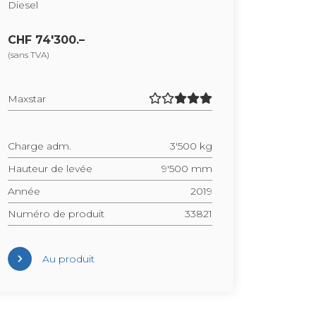
Die­sel
CHF 74'300.–
(sans TVA)
Maxs­tar
Charge adm.
3'500 kg
Hau­teur de levée
9'500 mm
Année
2019
Numéro de pro­duit
33821
Au pro­duit