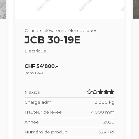
Cha­riots élé­va­teurs téles­co­piques
JCB 30-19E
Élec­trique
CHF 54'800.–
(sans TVA)
Maxs­tar
Charge adm.
3'000 kg
Hau­teur de levée
4'000 mm
Année
2020
Numéro de pro­duit
32411R1