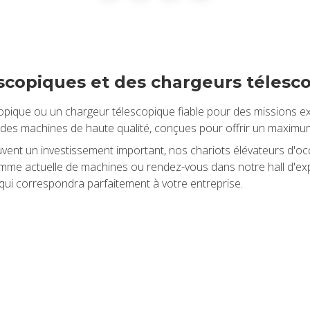
s­co­piques et des char­geurs téles­co
co­pique ou un char­geur téles­co­pique fiable pour des mis­sions ex
des machines de haute qua­lité, conçues pour offrir un maxi­mum 
 un inves­tis­se­ment impor­tant, nos cha­riots élé­va­teurs d'oc­ca­
re gamme actuelle de machines ou ren­dez-vous dans notre hall d'e
 cor­res­pon­dra par­fai­te­ment à votre entre­prise.