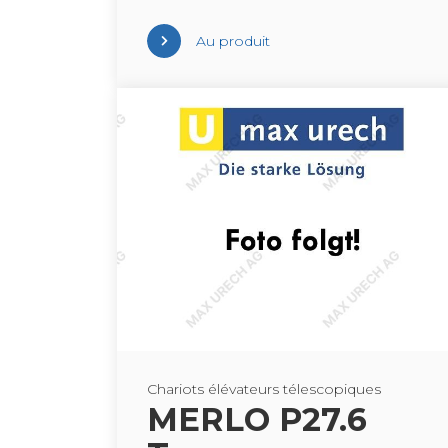
Au pro­duit
Cha­riots élé­va­teurs téles­co­piques
MERLO P27.6