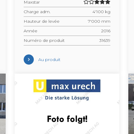
Maxs­tar
Charge adm.
4'100 kg
Hau­teur de levée
7'000 mm
Année
2016
Numéro de pro­duit
31639
Au pro­duit