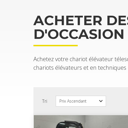
ACHE­TER DE
D'OC­CA­SION
Ache­tez votre cha­riot élé­va­teur té
cha­riots élé­va­teurs et en tech­niqu
Tri