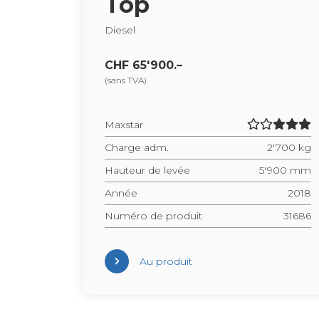
Top
Die­sel
CHF 65'900.–
(sans TVA)
Maxs­tar
Charge adm.
2'700 kg
Hau­teur de levée
5'900 mm
Année
2018
Numéro de pro­duit
31686
Au pro­duit