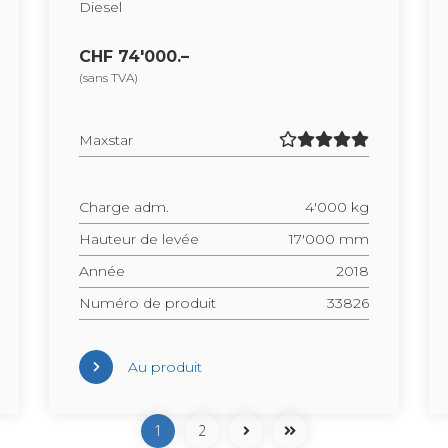
Die­sel
CHF 74'000.–
(sans TVA)
Maxs­tar
Charge adm.
4'000 kg
Hau­teur de levée
17'000 mm
Année
2018
Numéro de pro­duit
33826
Au pro­duit
Pagi­na­tion
Page sui­vante
Der­nière page
1
Sui­vant
2
Fin