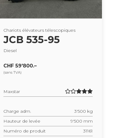
Cha­riots élé­va­teurs téles­co­piques
JCB 535-95
Die­sel
CHF 59'800.–
(sans TVA)
Maxs­tar
Charge adm.
3'500 kg
Hau­teur de levée
9'500 mm
Numéro de pro­duit
31161