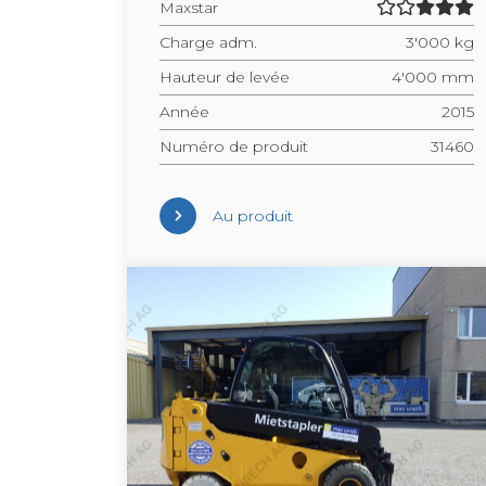
Maxs­tar
Charge adm.
3'000 kg
Hau­teur de levée
4'000 mm
Année
2015
Numéro de pro­duit
31460
Au pro­duit