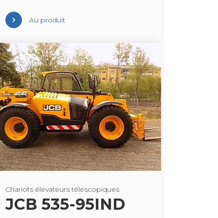
Au pro­duit
Cha­riots élé­va­teurs téles­co­piques
JCB 535-95IND