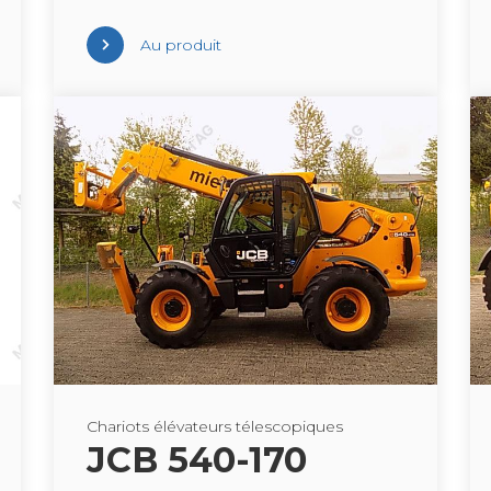
Au pro­duit
Cha­riots élé­va­teurs téles­co­piques
JCB 540-170