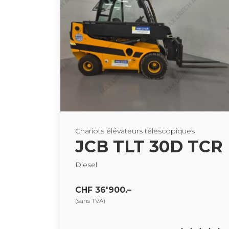
Cha­riots élé­va­teurs téles­co­piques
JCB TLT 30D TCR
Die­sel
CHF 36'900.–
(sans TVA)