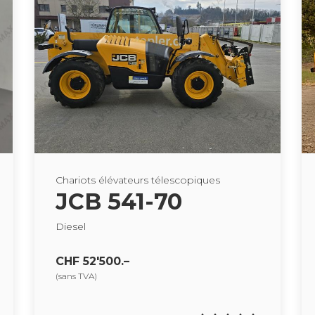
Cha­riots élé­va­teurs téles­co­piques
JCB 541-70
Die­sel
CHF 52'500.–
(sans TVA)