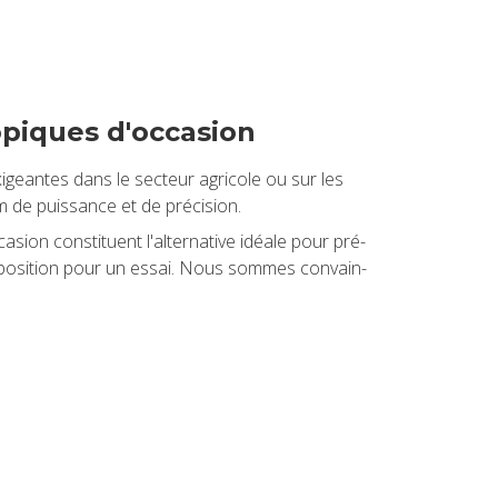
­piques d'oc­ca­sion
i­geantes dans le sec­teur agri­cole ou sur les
de puis­sance et de pré­ci­sion.
sion consti­tuent l'al­ter­na­tive idéale pour pré­
x­po­si­tion pour un essai. Nous sommes convain­