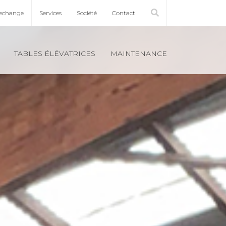
rechange
Ser­vices
Société
Contact
TABLES ÉLÉ­VA­TRICES
MAIN­TE­NANCE