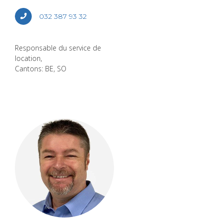
032 387 93 32
Res­pon­sable du ser­vice de
loca­tion,
Can­tons: BE, SO