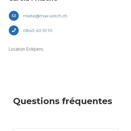
miete@​max-​urech.​ch
0840 40 10 10
Loca­tion Eclé­pens
Ques­tions fré­quentes