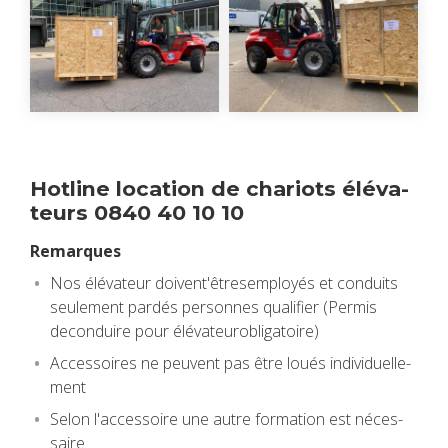
Hot­line loca­tion de cha­riots élé­va­
teurs 0840 40 10 10
Remarques
Nos élé­va­teur doi­vent'être­sem­ployés et conduits
seule­ment par­dés per­sonnes qua­li­fier (Per­mis
decon­duire pour élé­va­teu­ro­bli­ga­toire)
Acces­soires ne peuvent pas être loués indi­vi­duel­le­
ment
Selon l'ac­ces­soire une autre for­ma­tion est néces­
saire