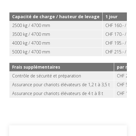
Capa­cité de charge / hau­teur de levage
1 jour
2500 kg / 4700 mm
CHF 160.- / jour
3500 kg / 4700 mm
CHF 170.- / jour
4000 kg / 4700 mm
CHF 195.- / jour
5000 kg / 4700 mm
CHF 215.- / jour
Frais sup­plé­men­taires
par mac
Contrôle de sécu­rité et pré­pa­ra­tion
CHF 20.0
Assu­rance pour cha­riots élé­va­teurs de 1,2 t à 3,5 t
CHF 5.00 /
Assu­rance pour cha­riots élé­va­teurs de 4 t à 8 t
CHF 15.00