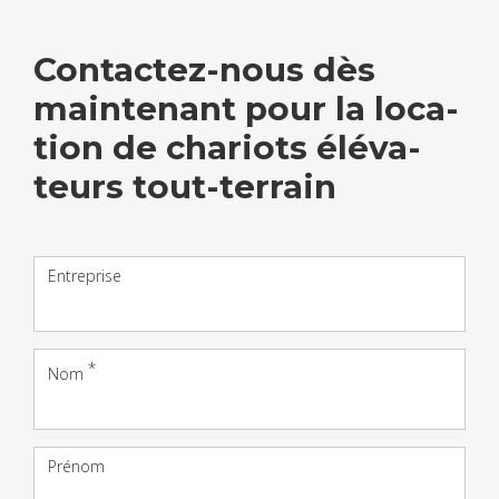
Contac­tez-nous dès
main­te­nant pour la loca­
tion de cha­riots élé­va­
teurs tout-ter­rain
Entreprise
Nom
Prénom