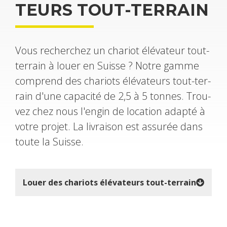
TEURS TOUT-TER­RAIN
Vous recher­chez un cha­riot élé­va­teur tout-
ter­rain à louer en Suisse ? Notre gamme
com­prend des cha­riots élé­va­teurs tout-ter­
rain d'une capa­cité de 2,5 à 5 tonnes. Trou­
vez chez nous l'en­gin de loca­tion adapté à
votre pro­jet. La livrai­son est assu­rée dans
toute la Suisse.
Louer des cha­riots élé­va­teurs tout-ter­rain