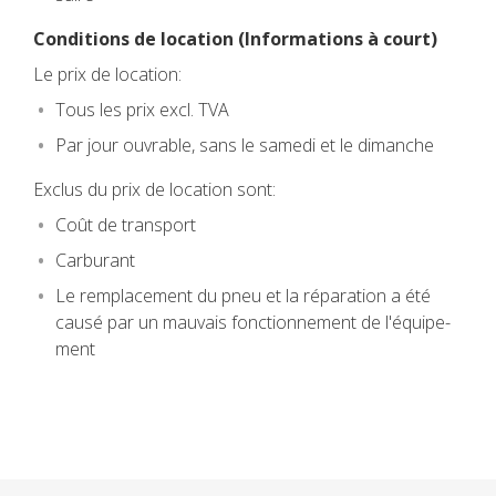
Condi­tions de loca­tion (Infor­ma­tions à court)
Le prix de loca­tion:
Tous les prix excl. TVA
Par jour ouvrable, sans le samedi et le dimanche
Exclus du prix de loca­tion sont:
Coût de trans­port
Car­bu­rant
Le rem­pla­ce­ment du pneu et la répa­ra­tion a été
causé par un mau­vais fonc­tion­ne­ment de l'équi­pe­
ment