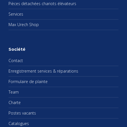
Pièces déta­chées cha­riots élé­va­teurs
Ser­vices
Max Urech Shop
Société
Contact
Enre­gis­tre­ment ser­vices & répa­ra­tions
For­mu­laire de plainte
Team
Charte
Postes vacants
Cata­logues