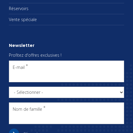
Réser­voirs
Vente spé­ciale
News­let­ter
Pro­fi­tez d'offres exclu­sives !
E-mail
Nom de famille