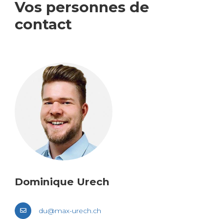
Vos per­sonnes de
contact
Domi­nique Urech
du@​max-​urech.​ch