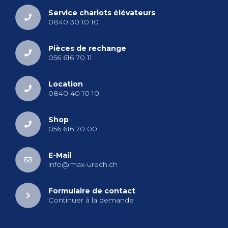
Ser­vice cha­riots élé­va­teurs
0840 30 10 10
Pièces de rechange
056 616 70 11
Loca­tion
0840 40 10 10
Shop
056 616 70 00
E-Mail
info@​max-​urech.​ch
For­mu­laire de contact
Conti­nuer à la demande