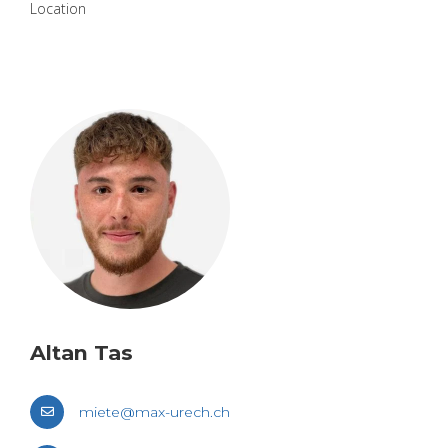
Loca­tion
Altan Tas
miete@​max-​urech.​ch