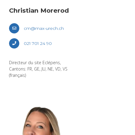
Chris­tian More­rod
cm@​max-​urech.​ch
021 701 24 90
Direc­teur du site Eclé­pens,
Can­tons: FR, GE, JU, NE, VD, VS
(fran­çais)