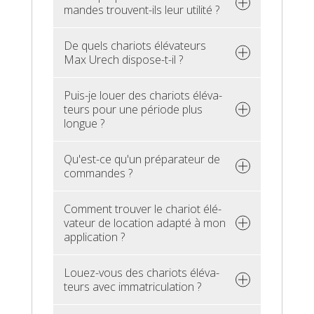
mandes trouvent-ils leur uti­lité ?
De quels cha­riots élé­va­teurs
Max Urech dis­pose-t-il ?
Puis-je louer des cha­riots élé­va­
teurs pour une période plus
longue ?
Qu'est-ce qu'un pré­pa­ra­teur de
com­mandes ?
Com­ment trou­ver le cha­riot élé­
va­teur de loca­tion adapté à mon
appli­ca­tion ?
Louez-vous des cha­riots élé­va­
teurs avec imma­tri­cu­la­tion ?