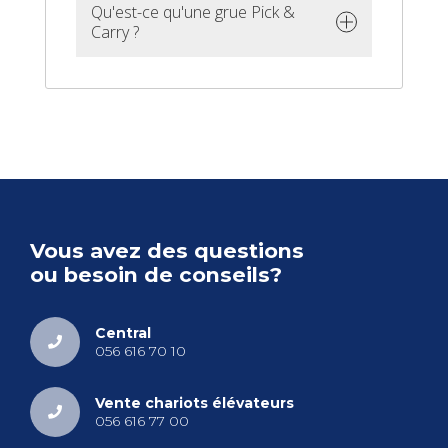
Qu'est-ce qu'une grue Pick &
Carry ?
Vous avez des ques­tions
ou besoin de conseils?
Cen­tral
056 616 70 10
Vente cha­riots élé­va­teurs
056 616 77 00