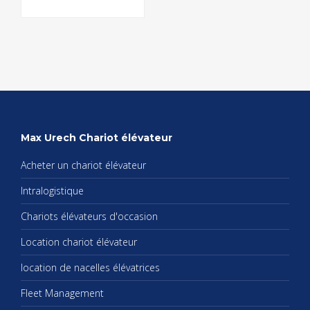
Max Urech Cha­riot élé­va­teur
Ache­ter un cha­riot élé­va­teur
Intra­lo­gis­tique
Cha­riots élé­va­teurs d'oc­ca­sion
Loca­tion cha­riot élé­va­teur
loca­tion de nacelles élé­va­trices
Fleet Mana­ge­ment