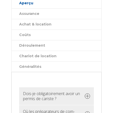
Aperçu
Assu­rance
Achat & loca­tion
Coûts
Dérou­le­ment
Cha­riot de loca­tion
Géné­ra­li­tés
Dois-je obli­ga­toi­re­ment avoir un
per­mis de cariste ?
Où les pré­pa­ra­teurs de com­