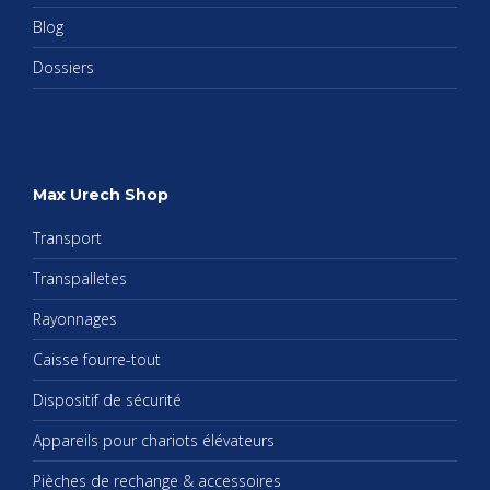
Blog
Dos­siers
Max Urech Shop
Trans­port
Trans­pal­letes
Rayon­nages
Caisse fourre-tout
Dis­po­si­tif de sécu­rité
Appa­reils pour cha­riots élé­va­teurs
Pièches de rechange & acces­soires