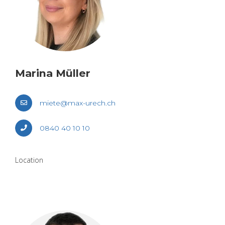
Marina Mül­ler
miete@​max-​urech.​ch
0840 40 10 10
Loca­tion