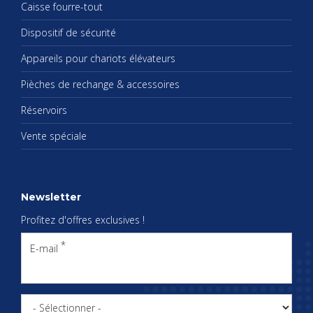
Caisse fourre-tout
Dis­po­si­tif de sécu­rité
Appa­reils pour cha­riots élé­va­teurs
Pièches de rechange & acces­soires
Réser­voirs
Vente spé­ciale
News­let­ter
Pro­fi­tez d'offres exclu­sives !
E-mail