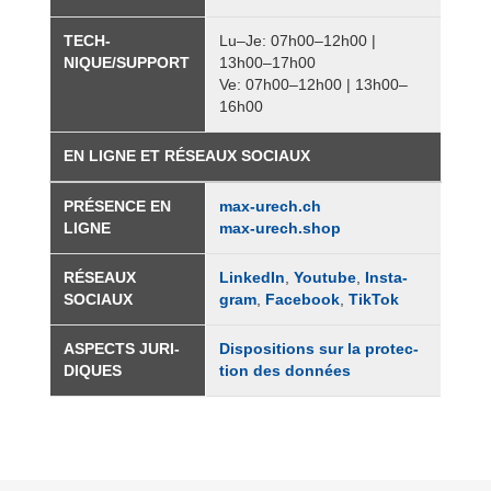
TECH­
Lu–Je: 07h00–12h00 |
NIQUE/SUP­PORT
13h00–17h00
Ve: 07h00–12h00 | 13h00–
16h00
EN LIGNE ET RÉSEAUX SOCIAUX
PRÉ­SENCE EN
max-urech.ch
LIGNE
max-urech.shop
RÉSEAUX
Lin­ke­dIn
,
You­tube
,
Ins­ta­
SOCIAUX
gram
,
Face­book
,
Tik­Tok
ASPECTS JURI­
Dis­po­si­tions sur la pro­tec­
DIQUES
tion des don­nées