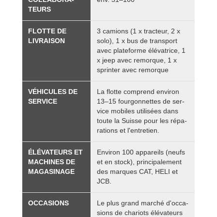
TEURS
FLOTTE DE
3 camions (1 x trac­teur, 2 x
LIVRAI­SON
solo), 1 x bus de trans­port
avec pla­te­forme élé­va­trice, 1
x jeep avec remorque, 1 x
sprin­ter avec remorque
VÉHI­CULES DE
La flotte com­prend envi­ron
SER­VICE
13–15 four­gon­nettes de ser­
vice mobiles uti­li­sées dans
toute la Suisse pour les répa­
ra­tions et l'en­tre­tien.
ÉLÉ­VA­TEURS ET
Envi­ron 100 appa­reils (neufs
MACHINES DE
et en stock), prin­ci­pa­le­ment
MAGA­SI­NAGE
des marques CAT, HELI et
JCB.
OCCA­SIONS
Le plus grand mar­ché d'oc­ca­
sions de cha­riots élé­va­teurs