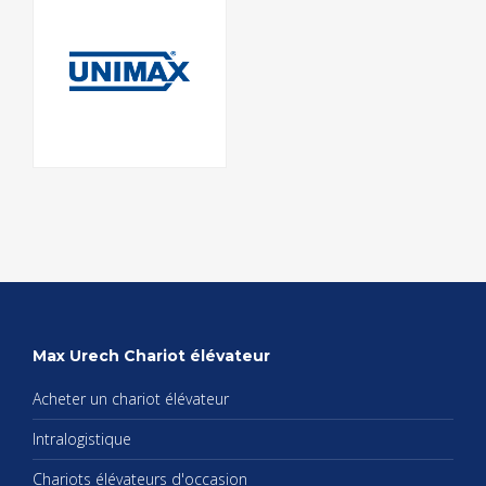
Max Urech Cha­riot élé­va­teur
Ache­ter un cha­riot élé­va­teur
Intra­lo­gis­tique
Cha­riots élé­va­teurs d'oc­ca­sion