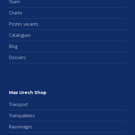
Team
Charte
Postes vacants
Cata­logues
Blog
Dos­siers
Max Urech Shop
Trans­port
Trans­pal­letes
Rayon­nages