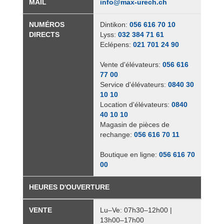
MAIL
info@​max-​urech.​ch
NUMÉ­ROS
Din­ti­kon:
056 616 70 10
DIRECTS
Lyss:
032 384 71 61
Eclé­pens:
021 701 24 90
Vente d'élé­va­teurs:
056 616
77 00
Ser­vice d'élé­va­teurs:
0840 30
10 10
Loca­tion d'élé­va­teurs:
0840
40 10 10
Maga­sin de pièces de
rechange:
056 616 70 11
Bou­tique en ligne:
056 616 70
00
HEURES D'OU­VER­TURE
VENTE
Lu–Ve: 07h30–12h00 |
13h00–17h00