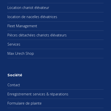
Loca­tion cha­riot élé­va­teur
loca­tion de nacelles élé­va­trices
Fleet Mana­ge­ment
Pièces déta­chées cha­riots élé­va­teurs
Ser­vices
Max Urech Shop
Société
Contact
Enre­gis­tre­ment ser­vices & répa­ra­tions
For­mu­laire de plainte