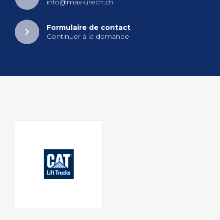
info@​max-​urech.​ch
For­mu­laire de contact
Conti­nuer à la demande