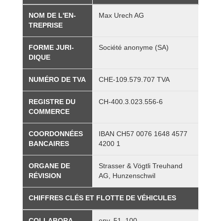
NOM DE L'EN­
Max Urech AG
TRE­PRISE
FORME JURI­
Société ano­nyme (SA)
DIQUE
NUMÉRO DE TVA
CHE-109.579.707 TVA
REGISTRE DU
CH-400.3.023.556-6
COM­MERCE
COOR­DON­NÉES
IBAN CH57 0076 1648 4577
BAN­CAIRES
4200 1
ORGANE DE
Stras­ser & Vögtli Treu­hand
RÉVI­SION
AG, Hun­zen­sch­wil
CHIFFRES CLÉS ET FLOTTE DE VÉHI­CULES
COL­LA­BO­RA­
env. 51–100