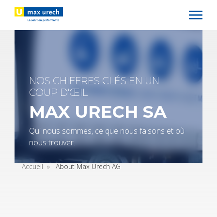
Aller
au
contenu
principal
NOS CHIFFRES CLÉS EN UN
COUP D'ŒIL
MAX URECH SA
Qui nous sommes, ce que nous fai­sons et où
nous trou­ver.
Accueil
About Max Urech AG