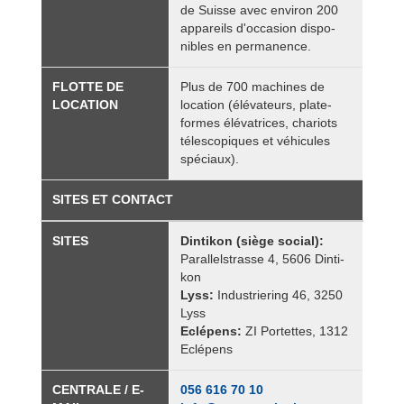
de Suisse avec envi­ron 200
appa­reils d'oc­ca­sion dis­po­
nibles en per­ma­nence.
FLOTTE DE
Plus de 700 machines de
LOCA­TION
loca­tion (élé­va­teurs, pla­te­
formes élé­va­trices, cha­riots
téles­co­piques et véhi­cules
spé­ciaux).
SITES ET CONTACT
SITES
Din­ti­kon (siège social):
Paral­lel­strasse 4, 5606 Din­ti­
kon
Lyss:
Indus­trie­ring 46, 3250
Lyss
Eclé­pens:
ZI Por­tettes, 1312
Eclé­pens
CEN­TRALE / E-
056 616 70 10