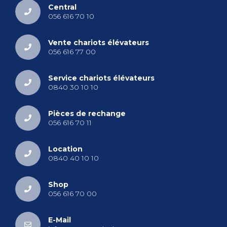
Cen­tral
056 616 70 10
Vente cha­riots élé­va­teurs
056 616 77 00
Ser­vice cha­riots élé­va­teurs
0840 30 10 10
Pièces de rechange
056 616 70 11
Loca­tion
0840 40 10 10
Shop
056 616 70 00
E-Mail