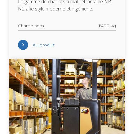
La gamme de cha­riots à mât rétrac­table NR-
N2 allie style moderne et ingé­nie­rie.
Charge adm.
1'400 kg
Au pro­duit