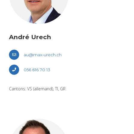
André Urech
au@​max-​urech.​ch
056 616 70 13
Can­tons: VS (alle­mand), TI, GR