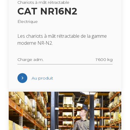
Cha­riots à mât rétrac­table
CAT NR16N2
Élec­trique
Les cha­riots à mât rétrac­table de la gamme
moderne NR-N2.
Charge adm.
1'600 kg
Au pro­duit