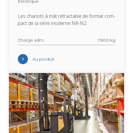
Élec­trique
Les cha­riots à mât rétrac­table de for­mat com­
pact de la série moderne NR-N2.
Charge adm.
1'600 kg
Au pro­duit