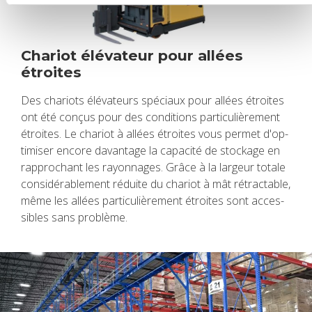
Cha­riot élé­va­teur pour allées
étroites
Des cha­riots élé­va­teurs spé­ciaux pour allées étroites
ont été conçus pour des condi­tions par­ti­cu­liè­re­ment
étroites. Le cha­riot à allées étroites vous per­met d'op­
ti­mi­ser encore davan­tage la capa­cité de sto­ckage en
rap­pro­chant les rayon­nages. Grâce à la lar­geur totale
consi­dé­ra­ble­ment réduite du cha­riot à mât rétrac­table,
même les allées par­ti­cu­liè­re­ment étroites sont acces­
sibles sans pro­blème.