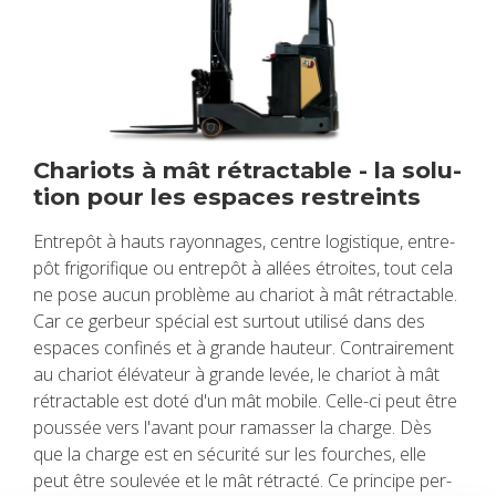
Cha­riots à mât rétrac­table - la solu­
tion pour les espaces res­treints
Entre­pôt à hauts rayon­nages, centre logis­tique, entre­
pôt fri­go­ri­fique ou entre­pôt à allées étroites, tout cela
ne pose aucun pro­blème au cha­riot à mât rétrac­table.
Car ce ger­beur spé­cial est sur­tout uti­lisé dans des
espaces confi­nés et à grande hau­teur. Contrai­re­ment
au cha­riot élé­va­teur à grande levée, le cha­riot à mât
rétrac­table est doté d'un mât mobile. Celle-ci peut être
pous­sée vers l'avant pour ramas­ser la charge. Dès
que la charge est en sécu­rité sur les fourches, elle
peut être sou­le­vée et le mât rétracté. Ce prin­cipe per­