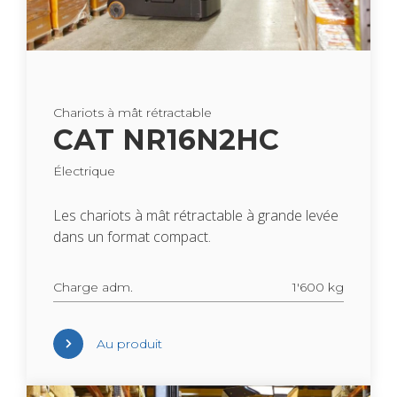
Cha­riots à mât rétrac­table
CAT NR16N2HC
Élec­trique
Les cha­riots à mât rétrac­table à grande levée
dans un for­mat com­pact.
Charge adm.
1'600 kg
Au pro­duit