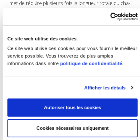
met de réduire plu­sieurs fois la lon­gueur totale du cha­
riot élé­va­teur pen­dant le trans­port de A à B. C'est pré­
ci­sé­ment la rai­son pour laquelle le cha­riot à mât
rétrac­table se carac­té­rise par sa mania­bi­lité et son
faible encom­bre­ment.
Ce site web utilise des cookies.
Ce site web utilise des cookies pour vous fournir le meilleur
service possible. Vous trouverez de plus amples
informations dans notre
politique de confidentialité
.
Afficher les détails
Autoriser tous les cookies
Cookies nécessaires uniquement