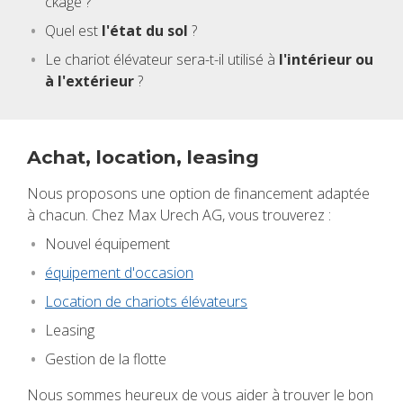
ckage ?
Quel est
l'état du sol
?
Le cha­riot élé­va­teur sera-t-il uti­lisé à
l'in­té­rieur ou
à l'ex­té­rieur
?
Achat, loca­tion, lea­sing
Nous pro­po­sons une option de finan­ce­ment adap­tée
à cha­cun. Chez Max Urech AG, vous trou­ve­rez :
Nou­vel équi­pe­ment
équi­pe­ment d'oc­ca­sion
Loca­tion de cha­riots élé­va­teurs
Lea­sing
Ges­tion de la flotte
Nous sommes heu­reux de vous aider à trou­ver le bon