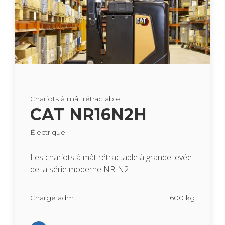
Cha­riots à mât rétrac­table
CAT NR16N2H
Élec­trique
Les cha­riots à mât rétrac­table à grande levée
de la série moderne NR-N2.
Charge adm.
1'600 kg