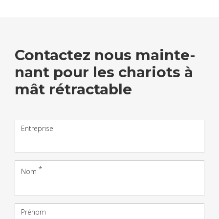
Contac­tez nous main­te­
nant pour les cha­riots à
mât rétrac­table
Entreprise
Nom
Prénom