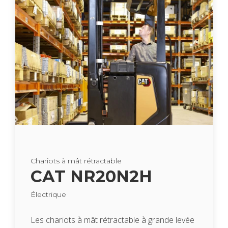
Cha­riots à mât rétrac­table
CAT NR20N2H
Élec­trique
Les cha­riots à mât rétrac­table à grande levée