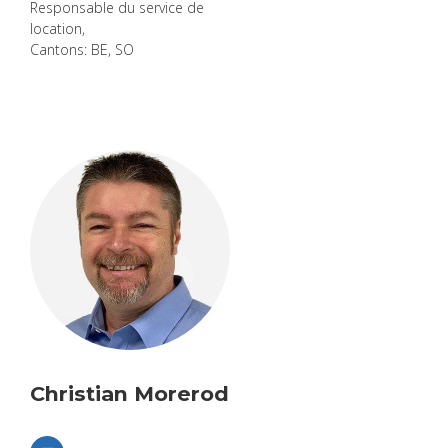
Res­pon­sable du ser­vice de
loca­tion,
Can­tons: BE, SO
Chris­tian More­rod