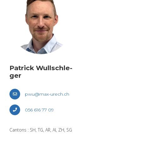
Patrick Wull­schle­
ger
pwu@​max-​urech.​ch
056 616 77 09
Can­tons : SH, TG, AR, AI, ZH, SG