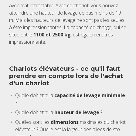
avec mât rétrac­table. Avec ce cha­riot, vous pou­vez
atteindre une hau­teur de levage de pas moins de 19
m. Mais les hau­teurs de levage ne sont pas les seules
à être impres­sion­nantes. La capa­cité de charge, qui se
situe entre
1100 et 2500 kg
, est éga­le­ment très
impres­sion­nante.
Cha­riots élé­va­teurs - ce qu'il faut
prendre en compte lors de l'achat
d'un cha­riot
Quelle doit être la
capa­cité de levage mini­male
?
Quelle doit être la
hau­teur de levage
?
Quelles sont les
dimen­sions
maxi­males du cha­riot
élé­va­teur ? Quelle est la lar­geur des allées de sto­