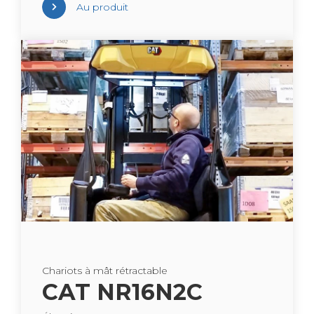
Au pro­duit
Cha­riots à mât rétrac­table
CAT NR16N2C