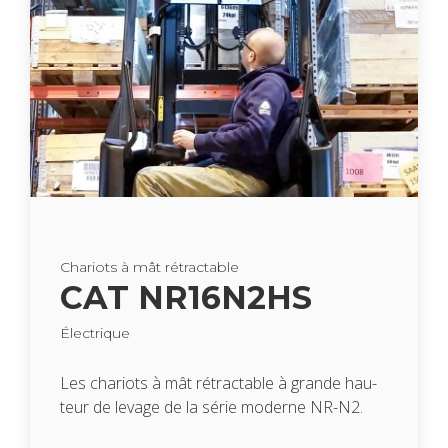
Cha­riots à mât rétrac­table
CAT NR16N2HS
Élec­trique
Les cha­riots à mât rétrac­table à grande hau­
teur de levage de la série moderne NR-N2.