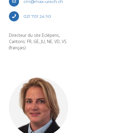
cm@​max-​urech.​ch
021 701 24 90
Direc­teur du site Eclé­pens,
Can­tons: FR, GE, JU, NE, VD, VS
(fran­çais)