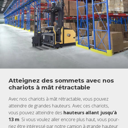
Attei­gnez des som­mets avec nos
cha­riots à mât rétrac­table
Avec nos cha­riots à mât rétrac­table, vous pou­vez
atteindre de grandes hau­teurs. Avec ces cha­riots,
vous pou­vez atteindre des
hau­teurs allant jus­qu'à
13 m
. Si vous vou­lez aller encore plus haut, vous pour­
riez être inté­ressé par notre camion à grande hau­teur