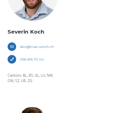
Seve­rin Koch
sko@​max-​urech.​ch
056 616 70 04
Can­tons: BL, BS, GL, LU, NW,
OW, SZ, UR, ZG