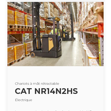
Cha­riots à mât rétrac­table
CAT NR14N2HS
Élec­trique