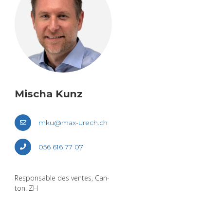
Mischa Kunz
mku@​max-​urech.​ch
056 616 77 07
Res­pon­sable des ventes, Can­
ton: ZH