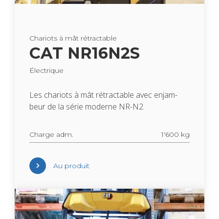
Cha­riots à mât rétrac­table
CAT NR16N2S
Élec­trique
Les cha­riots à mât rétrac­table avec enjam­
beur de la série moderne NR-N2.
Charge adm.
1'600 kg
Au pro­duit