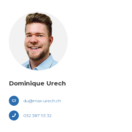
Domi­nique Urech
du@​max-​urech.​ch
032 387 93 32