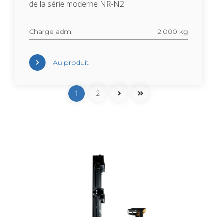
de la série moderne NR-N2
Charge adm.
2'000 kg
Au pro­duit
Pagi­na­tion
Page sui­vante
Der­nière page
1
Sui­vant
2
Fin