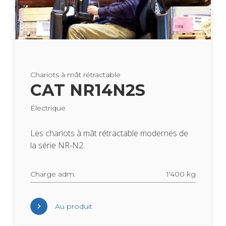
Cha­riots à mât rétrac­table
CAT NR14N2S
Élec­trique
Les cha­riots à mât rétrac­table modernes de
la série NR-N2.
Charge adm.
1'400 kg
Au pro­duit