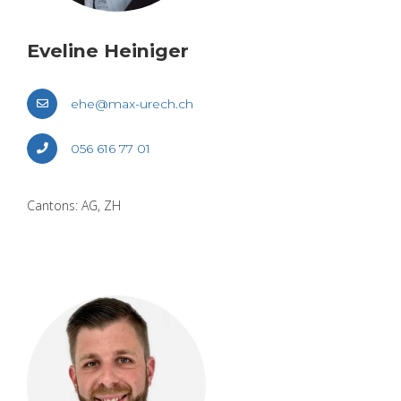
Eve­line Hei­ni­ger
ehe@​max-​urech.​ch
056 616 77 01
Can­tons: AG, ZH