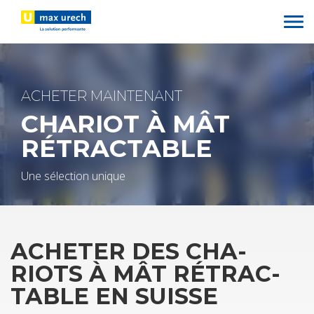
Aller
au
contenu
principal
ACHE­TER MAIN­TE­NANT
CHA­RIOT À MÂT
RÉTRAC­TABLE
Une sélec­tion unique
ACHE­TER DES CHA­
RIOTS À MÂT RÉTRAC­
TABLE EN SUISSE