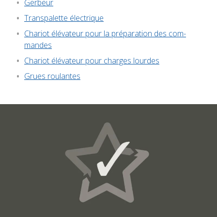
Ger­beur
Trans­pa­lette élec­trique
Cha­riot élé­va­teur pour la pré­pa­ra­tion des com­
mandes
Cha­riot élé­va­teur pour charges lourdes
Grues rou­lantes