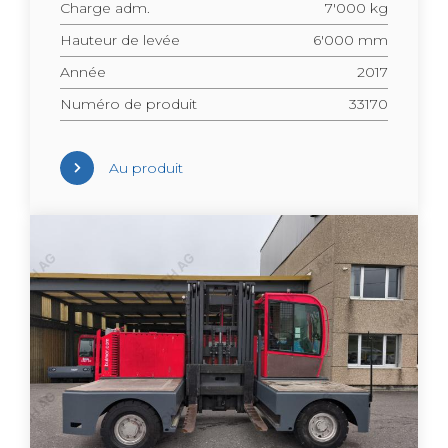
Charge adm.
7'000 kg
Hau­teur de levée
6'000 mm
Année
2017
Numéro de pro­duit
33170
Au pro­duit