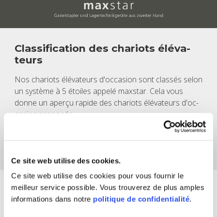
Clas­si­fi­ca­tion des cha­riots élé­va­
teurs
Nos cha­riots élé­va­teurs d'oc­ca­sion sont clas­sés selon
un sys­tème à 5 étoiles appelé maxs­tar. Cela vous
donne un aperçu rapide des cha­riots élé­va­teurs d'oc­
ca­sion pro­po­sés.
Vous trou­ve­rez
ici
une liste détaillée de nos maxs­tar.
Vous pou­vez voir quels cri­tères doivent être rem­plis
pour quel nombre d'étoiles.
Ce site web utilise des cookies.
Ce site web utilise des cookies pour vous fournir le
meilleur service possible. Vous trouverez de plus amples
Que dois-je recher­cher lors de
informations dans notre
politique de confidentialité
.
l'achat d'un cha­riot élé­va­teur d'oc­
ca­sion ?