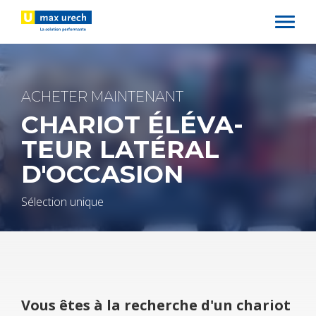
Aller
au
contenu
principal
ACHE­TER MAIN­TE­NANT
CHA­RIOT ÉLÉ­VA­
TEUR LATÉ­RAL
D'OC­CA­SION
Sélec­tion unique
Vous êtes à la recherche d'un cha­riot