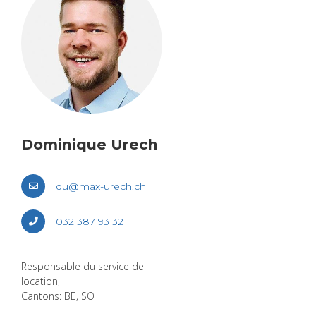
Domi­nique Urech
du@​max-​urech.​ch
032 387 93 32
Res­pon­sable du ser­vice de
loca­tion,
Can­tons: BE, SO