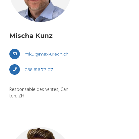
Mischa Kunz
mku@​max-​urech.​ch
056 616 77 07
Res­pon­sable des ventes, Can­
ton: ZH