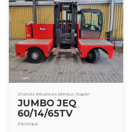
Cha­riots élé­va­teurs laté­raux, Sta­pler
JUMBO JEQ
60/14/65TV
Élec­trique