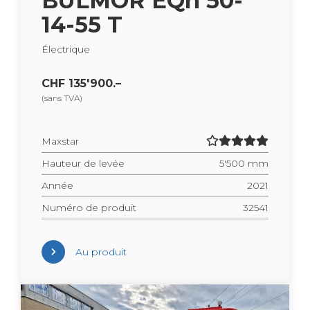
BUL­MOR EQn 50-
14-55 T
Élec­trique
CHF 135'900.–
(sans TVA)
Maxs­tar
Hau­teur de levée
5'500 mm
Année
2021
Numéro de pro­duit
32541
Au pro­duit