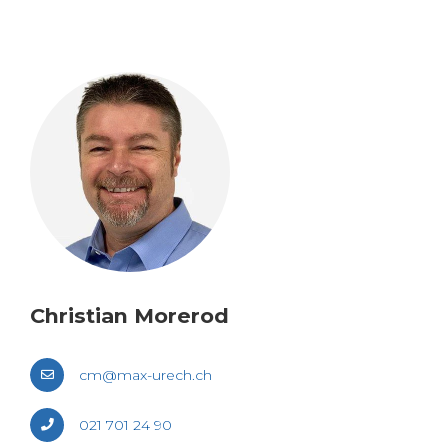
Chris­tian More­rod
cm@​max-​urech.​ch
021 701 24 90