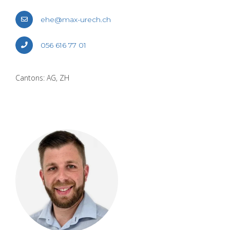
ehe@​max-​urech.​ch
056 616 77 01
Can­tons: AG, ZH