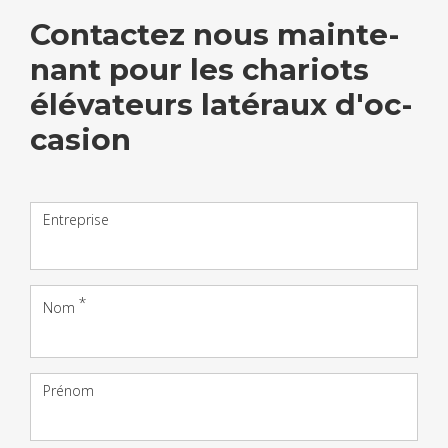
Contac­tez nous main­te­
nant pour les cha­riots
élé­va­teurs laté­raux d'oc­
ca­sion
Entreprise
Nom
Prénom