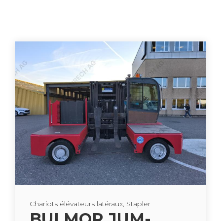
Cha­riots élé­va­teurs laté­raux, Sta­pler
BUL­MOR JUM-