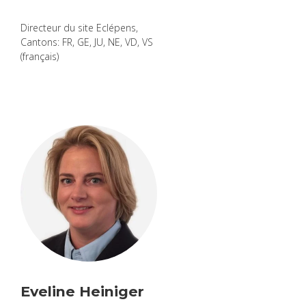
Direc­teur du site Eclé­pens,
Can­tons: FR, GE, JU, NE, VD, VS
(fran­çais)
Eve­line Hei­ni­ger