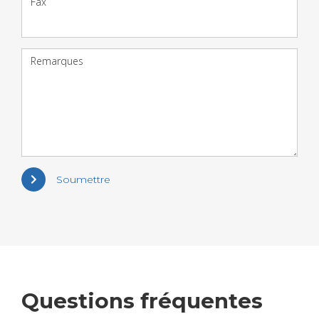
Fax
Remarques
Soumettre
Ques­tions fré­quentes