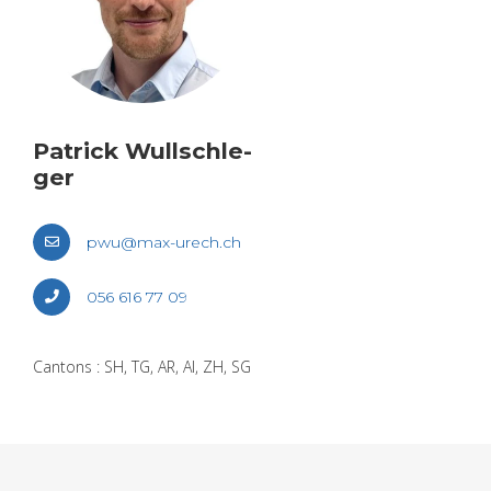
Patrick Wull­schle­
ger
pwu@​max-​urech.​ch
056 616 77 09
Can­tons : SH, TG, AR, AI, ZH, SG