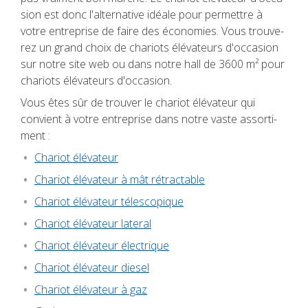
sion est donc l'al­ter­na­tive idéale pour per­mettre à
votre entre­prise de faire des éco­no­mies. Vous trou­ve­
rez un grand choix de cha­riots élé­va­teurs d'oc­ca­sion
sur notre site web ou dans notre hall de 3600 m² pour
cha­riots élé­va­teurs d'oc­ca­sion.
Vous êtes sûr de trou­ver le cha­riot élé­va­teur qui
convient à votre entre­prise dans notre vaste assor­ti­
ment :
Cha­riot élé­va­teur
Cha­riot élé­va­teur à mât rétrac­table
Cha­riot élé­va­teur téles­co­pique
Cha­riot élé­va­teur late­ral
Cha­riot élé­va­teur élec­trique
Cha­riot élé­va­teur die­sel
Cha­riot élé­va­teur à gaz