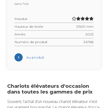
(sans TVA)
Maxs­tar
Hau­teur de levée
5'500 mm
Année
2023
Numéro de pro­duit
34768
Au pro­duit
Cha­riots élé­va­teurs d'oc­ca­sion
dans toutes les gammes de prix
Sou­vent, l'achat d'un nou­veau cha­riot élé­va­teur n'est
pas vrai­ment bon mar­ché. Le cha­riot élé­va­teur d'oc­ca­