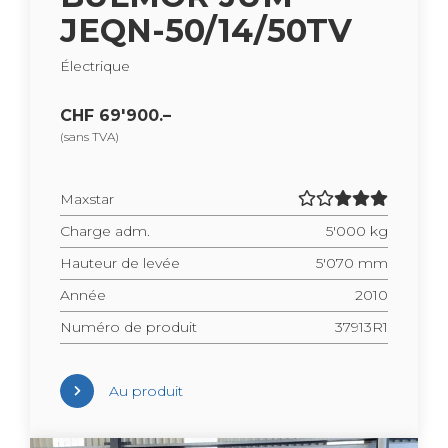
JEQN-50/14/50TV
Élec­trique
CHF 69'900.–
(sans TVA)
Maxs­tar
Charge adm.
5'000 kg
Hau­teur de levée
5'070 mm
Année
2010
Numéro de pro­duit
37913R1
Au pro­duit