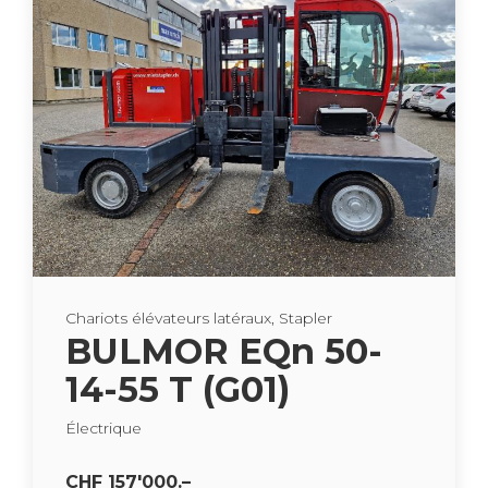
Cha­riots élé­va­teurs laté­raux, Sta­pler
BUL­MOR EQn 50-
14-55 T (G01)
Élec­trique
CHF 157'000.–