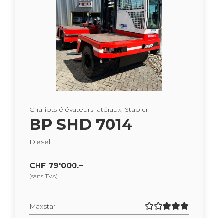
Cha­riots élé­va­teurs laté­raux, Sta­pler
BP SHD 7014
Die­sel
CHF 79'000.–
(sans TVA)
Maxs­tar