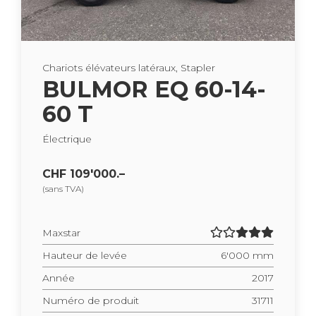
Cha­riots élé­va­teurs laté­raux, Sta­pler
BUL­MOR EQ 60-14-
60 T
Élec­trique
CHF 109'000.–
(sans TVA)
Maxs­tar
Hau­teur de levée
6'000 mm
Année
2017
Numéro de pro­duit
31711