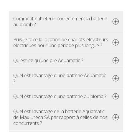
Com­ment entre­te­nir cor­rec­te­ment la bat­te­rie
au plomb ?
Puis-je faire la loca­tion de cha­riots élé­va­teurs
élec­triques pour une période plus longue ?
Qu'est-ce qu'une pile Aqua­ma­tic ?
Quel est l'avan­tage d'une bat­te­rie Aqua­ma­tic
?
Quel est l'avan­tage d'une bat­te­rie au plomb ?
Quel est l'avan­tage de la bat­te­rie Aqua­ma­tic
de Max Urech SA par rap­port à celles de nos
concur­rents ?