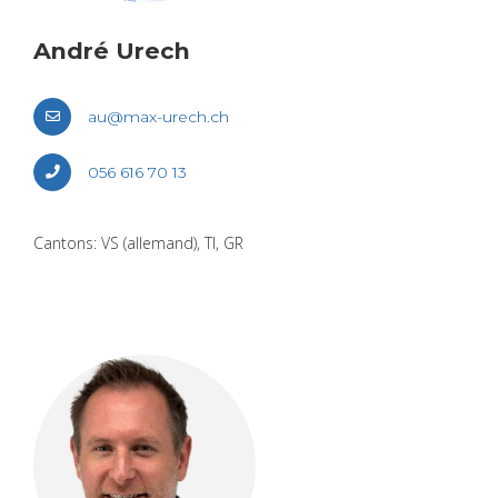
André Urech
au@​max-​urech.​ch
056 616 70 13
Can­tons: VS (alle­mand), TI, GR