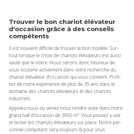
Trou­ver le bon cha­riot élé­va­teur
d'oc­ca­sion grâce à des conseils
com­pé­tents
Il est sou­vent dif­fi­cile de trou­ver le bon modèle. Sur­
tout lorsque le choix de cha­riots élé­va­teurs est aussi
vaste que le nôtre. Nous serons donc heu­reux de
vous sou­te­nir acti­ve­ment dans votre recherche du
cha­riot élé­va­teur d'oc­ca­sion qui vous convient. Pro­fi­
tez de notre expé­rience de plus de 35 ans dans le
domaine des cha­riots élé­va­teurs et des cha­riots
indus­triels.
Appe­lez-nous ou venez nous rendre visite dans notre
grand hall d'oc­ca­sion de 3600 m². Vous pou­vez y voir
et tes­ter les cha­riots élé­va­teurs sur place. Notre per­
son­nel com­pé­tent sera tou­jours là pour vous