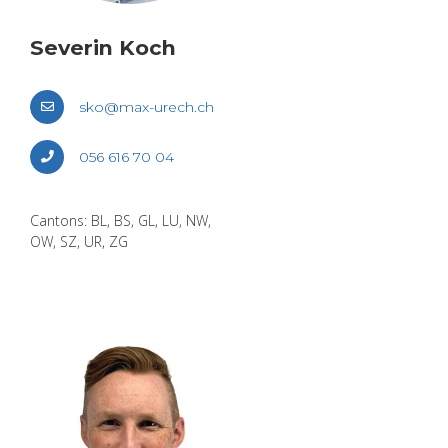
Seve­rin Koch
sko@​max-​urech.​ch
056 616 70 04
Can­tons: BL, BS, GL, LU, NW,
OW, SZ, UR, ZG