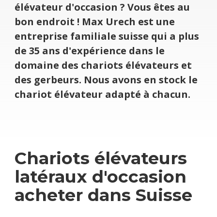
élé­va­teur d'oc­ca­sion ? Vous êtes au
bon endroit ! Max Urech est une
entre­prise fami­liale suisse qui a plus
de 35 ans d'ex­pé­rience dans le
domaine des cha­riots élé­va­teurs et
des ger­beurs. Nous avons en stock le
cha­riot élé­va­teur adapté à cha­cun.
Cha­riots élé­va­teurs
laté­raux d'oc­ca­sion
ache­ter dans Suisse