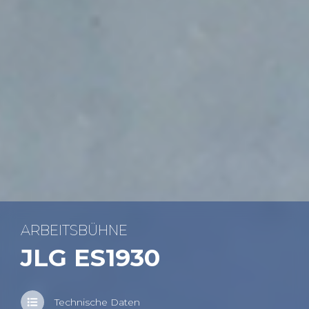
AR­BEITS­BÜH­NE
JLG ES1930
Tech­ni­sche Daten