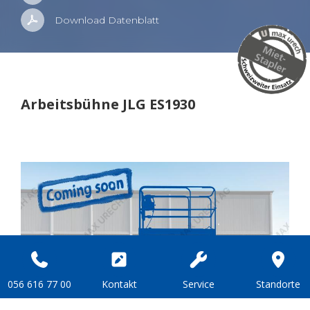
Down­load Da­ten­blatt
Ar­beits­büh­ne JLG ES1930
056 616 77 00
Kon­takt
Ser­vice
Stand­or­te