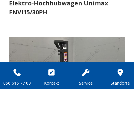
Elek­tro-Hoch­hub­wa­gen Uni­max
FNVI15/30PH
056 616 77 00
Kon­takt
Ser­vice
Stand­or­te