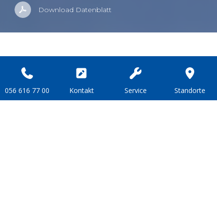
Down­load Da­ten­blatt
Ga­bel­stap­ler Heli CPD15-GB2LI-M
056 616 77 00
Kon­takt
Ser­vice
Stand­or­te