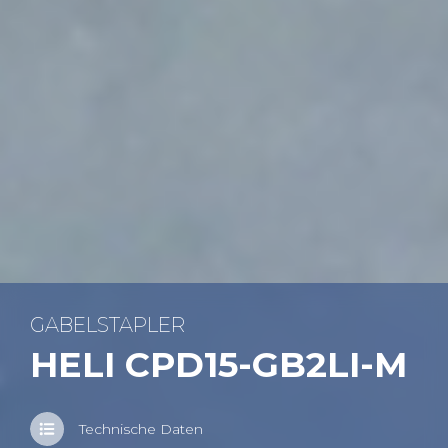
GA­BEL­STAP­LER
HELI CPD15-GB2LI-M
Tech­ni­sche Daten