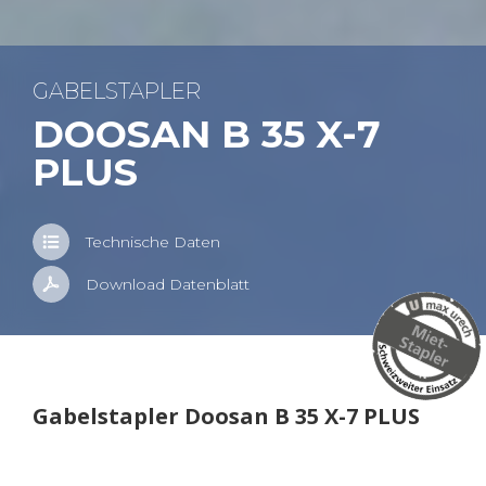
GA­BEL­STAP­LER
DOO­SAN B 35 X-7
PLUS
Tech­ni­sche Daten
Down­load Da­ten­blatt
Ga­bel­stap­ler Doo­san B 35 X-7 PLUS