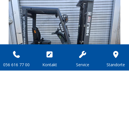
056 616 77 00
Kon­takt
Ser­vice
Stand­or­te