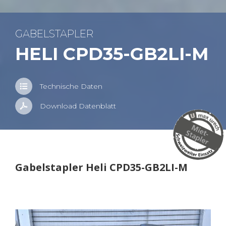
GA­BEL­STAP­LER
HELI CPD35-GB2LI-M
Tech­ni­sche Daten
Down­load Da­ten­blatt
Ga­bel­stap­ler Heli CPD35-GB2LI-M