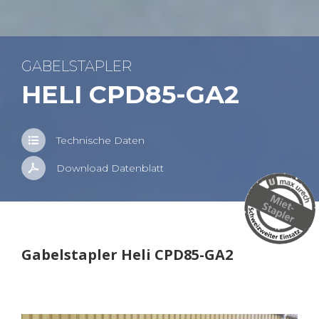
GA­BEL­STAP­LER
HELI CPD85-GA2
Tech­ni­sche Daten
Down­load Da­ten­blatt
Ga­bel­stap­ler Heli CPD85-GA2