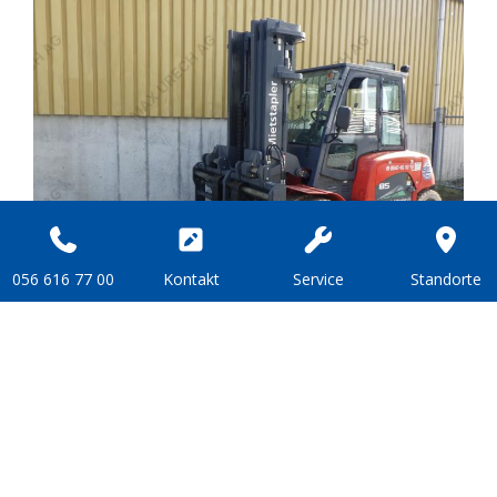
056 616 77 00
Kon­takt
Ser­vice
Stand­or­te