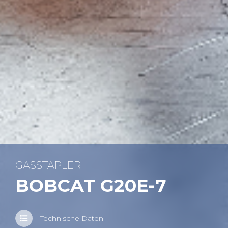
GAS­STAP­LER
BOB­CAT G20E-7
Tech­ni­sche Daten