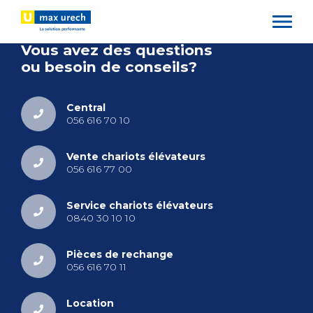
Aller
au
contenu
Vous avez des ques­tions
principal
ou besoin de conseils?
Cen­tral
056 616 70 10
Vente cha­riots élé­va­teurs
056 616 77 00
Ser­vice cha­riots élé­va­teurs
0840 30 10 10
Pièces de rechange
056 616 70 11
Loca­tion