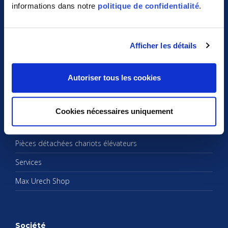
informations dans notre
politique de confidentialité
.
Max Urech Cha­riot élé­va­teur
Ache­ter un cha­riot élé­va­teur
Afficher les détails
Intra­lo­gis­tique
Cha­riots élé­va­teurs d'oc­ca­sion
Autoriser tous les cookies
Loca­tion cha­riot élé­va­teur
loca­tion de nacelles élé­va­trices
Cookies nécessaires uniquement
Fleet Mana­ge­ment
Pièces déta­chées cha­riots élé­va­teurs
Ser­vices
Max Urech Shop
Société