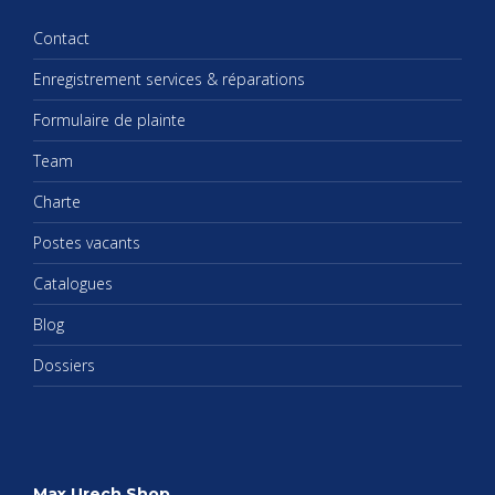
Contact
Enre­gis­tre­ment ser­vices & répa­ra­tions
For­mu­laire de plainte
Team
Charte
Postes vacants
Cata­logues
Blog
Dos­siers
Max Urech Shop