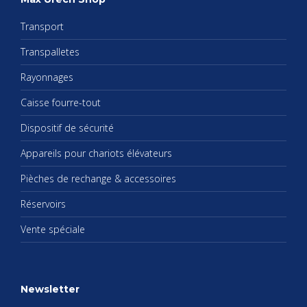
Trans­port
Trans­pal­letes
Rayon­nages
Caisse fourre-tout
Dis­po­si­tif de sécu­rité
Appa­reils pour cha­riots élé­va­teurs
Pièches de rechange & acces­soires
Réser­voirs
Vente spé­ciale
News­let­ter