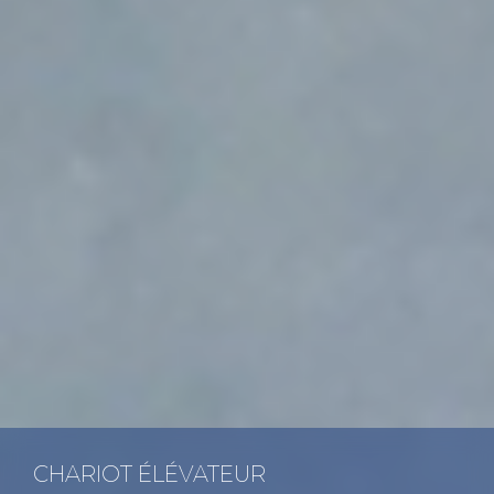
CHA­RIOT ÉLÉ­VA­TEUR