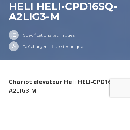
HELI HELI-CPD16SQ-
A2LIG3-M
Spé­ci­fi­ca­tions tech­niques
Télé­char­ger la fiche tech­nique
Cha­riot élé­va­teur Heli HELI-CPD16SQ-
A2LIG3-M