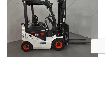
Numéro de pro­duit: LU10968