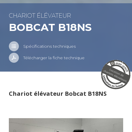
CHA­RIOT ÉLÉ­VA­TEUR
BOB­CAT B18NS
Spé­ci­fi­ca­tions tech­niques
Télé­char­ger la fiche tech­nique
Cha­riot élé­va­teur Bob­cat B18NS