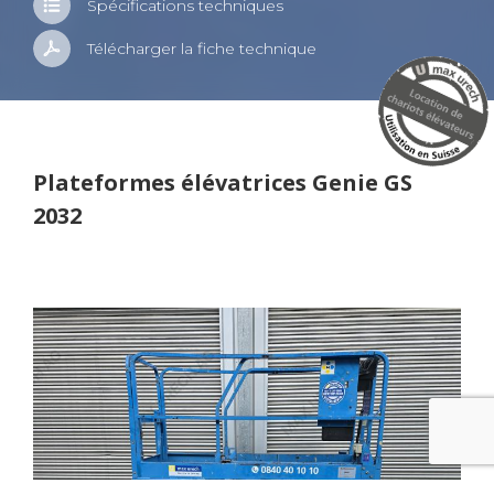
Spé­ci­fi­ca­tions tech­niques
Télé­char­ger la fiche tech­nique
Pla­te­formes élé­va­trices Genie GS
2032