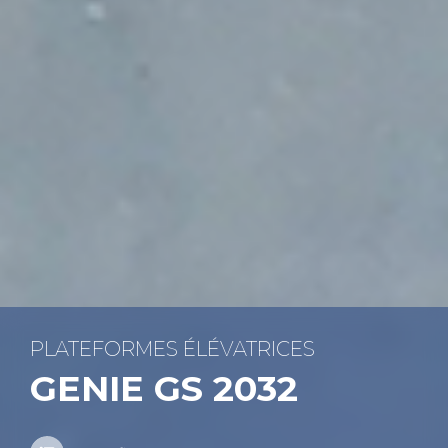
PLA­TE­FORMES ÉLÉ­VA­TRICES
GENIE GS 2032