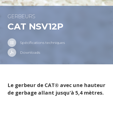
GER­BEURS
CAT NSV12P
Spé­ci­fi­ca­tions tech­niques
Down­loads
Détails du pro­duit
Le ger­beur de CAT® avec une hau­teur
de ger­bage allant jus­qu'à 5,4 mètres.