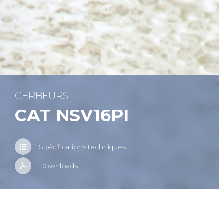
GER­BEURS
CAT NSV16PI
Spé­ci­fi­ca­tions tech­niques
Down­loads