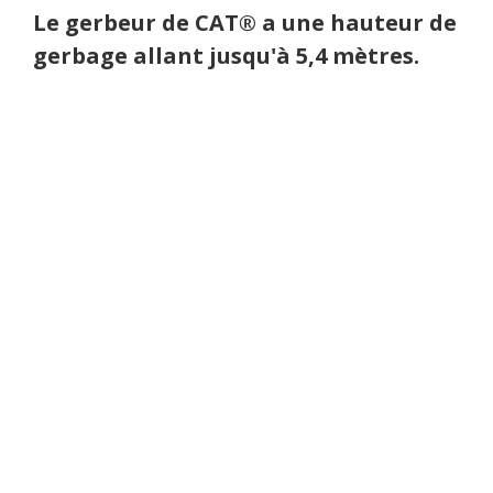
Détails du pro­duit
Le ger­beur de CAT® a une hau­teur de
ger­bage allant jus­qu'à 5,4 mètres.